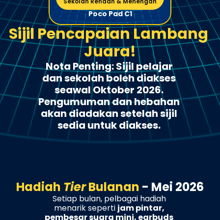
Sekolah Rendah & Menengah
Poco Pad C1
Sijil Pencapaian Lambang 
Juara!
Nota Penting: Sijil pelajar 
dan sekolah boleh diakses 
seawal Oktober 2026. 
Pengumuman dan hebahan 
akan diadakan setelah sijil 
sedia untuk diakses. 
Hadiah 
Tier
 Bulanan 
- Mei 2026
Setiap bulan, pelbagai hadiah 
menarik seperti 
jam pintar, 
pembesar suara mini, earbuds