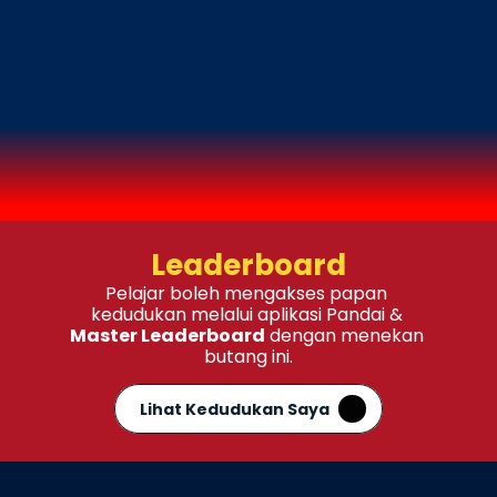
"Tempat bermulanya
semua Juara"
RUBY TERKUMPUL
0 - 9,999
Leaderboard
Pelajar boleh mengakses papan 
kedudukan melalui aplikasi Pandai & 
Master Leaderboard
 dengan menekan 
butang ini.
Lihat Kedudukan Saya