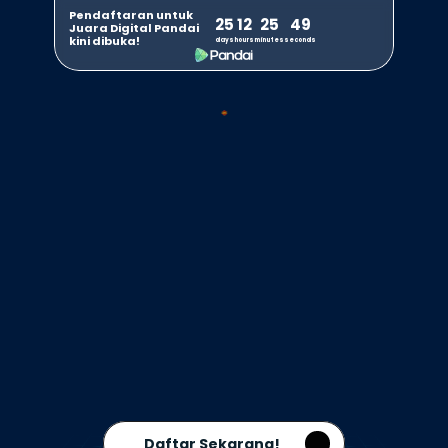
Pendaftaran untuk 
25
12
25
49
Juara Digital Pandai 
kini dibuka!
days
hours
minutes
seconds
Daftar Sekarang!