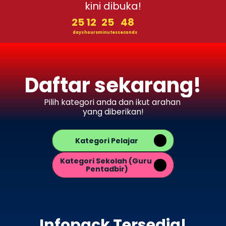
kini dibuka!
25
12
25
48
days
hours
minutes
seconds
Daftar sekarang!
Pilih kategori anda dan ikut arahan 
yang diberikan!
Kategori Pelajar
Kategori Sekolah (Guru 
Pentadbir)
Infopack Tersedia!