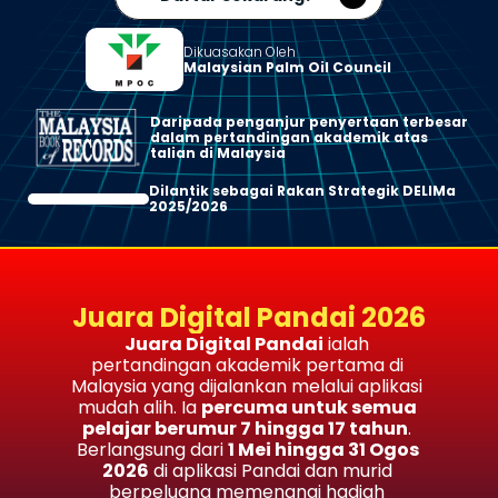
Dikuasakan Oleh
Malaysian Palm Oil Council
Daripada penganjur penyertaan terbesar 
dalam pertandingan akademik atas 
talian di Malaysia
Dilantik sebagai Rakan Strategik DELIMa 
2025/2026
Juara Digital Pandai 2026
Juara Digital Pandai
 ialah 
pertandingan akademik pertama di 
Malaysia yang dijalankan melalui aplikasi 
mudah alih. Ia 
percuma untuk semua 
pelajar berumur 7 hingga 17 tahun
. 
Berlangsung dari 
1 Mei hingga 31 Ogos 
2026
 di aplikasi Pandai dan murid 
berpeluang memenangi hadiah 