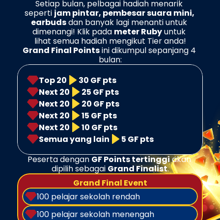
Setiap bulan, pelbagai hadiah menarik 
seperti 
jam pintar, pembesar suara mini, 
earbuds
 dan banyak lagi menanti untuk 
dimenangi! Klik pada 
meter Ruby
 untuk 
lihat semua hadiah mengikut Tier anda!
Grand Final Points
 ini dikumpul sepanjang 4 
bulan:
Top 20
30 GF pts
Next 20
25 GF pts
Next 20
20 GF pts
Next 20
15 GF pts
Next 20
10 GF pts
Semua yang lain
5 GF pts
Peserta dengan 
GF Points tertinggi
 akan 
dipilih sebagai 
Grand Finalist
.
Grand Final Event
100 pelajar sekolah rendah
100 pelajar sekolah menengah