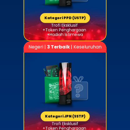
Kategori PPD (USTP)
Trofi Eksklusif 
+Token Penghargaan 
+Hadiah Istimewa
Negeri | 
3 Terbaik 
| Keseluruhan
Kategori JPN (SSTP)
Trofi Eksklusif
+Token Penghargaan 