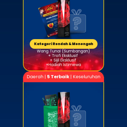
Kategori Rendah & Menengah
Wang Tunai (Sumbangan)
+ Trofi Eksklusif 
+ Sijil Eksklusif 
+Hadiah Istimewa
Daerah | 
5 Terbaik 
| Keseluruhan