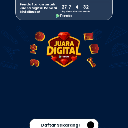
Pendaftaran untuk 
27
7
4
32
Juara Digital Pandai 
kini dibuka!
days
hours
minutes
seconds
Daftar Sekarang!