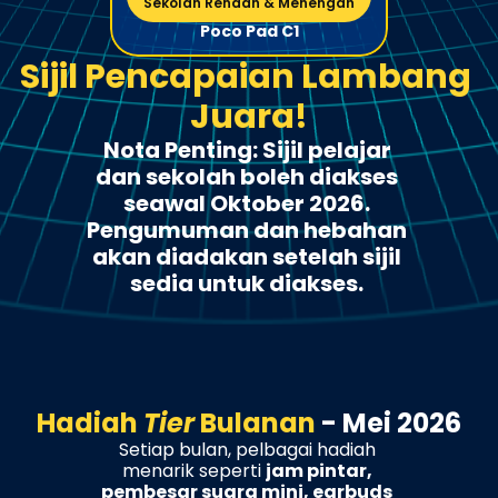
Sekolah Rendah & Menengah
Poco Pad C1
Sijil Pencapaian Lambang 
Juara!
Nota Penting: Sijil pelajar 
dan sekolah boleh diakses 
seawal Oktober 2026. 
Pengumuman dan hebahan 
akan diadakan setelah sijil 
sedia untuk diakses. 
Hadiah 
Tier
 Bulanan 
- Mei 2026
Setiap bulan, pelbagai hadiah 
menarik seperti 
jam pintar, 
pembesar suara mini, earbuds