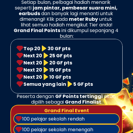
Setiap bulan, pelbagai hadiah menarik 
seperti 
jam pintar, pembesar suara mini, 
earbuds
 dan banyak lagi menanti untuk 
dimenangi! Klik pada 
meter Ruby
 untuk 
lihat semua hadiah mengikut Tier anda!
Grand Final Points
 ini dikumpul sepanjang 4 
bulan:
Top 20
30 GF pts
Next 20
25 GF pts
Next 20
20 GF pts
Next 20
15 GF pts
Next 20
10 GF pts
Semua yang lain
5 GF pts
Peserta dengan 
GF Points tertinggi
 akan 
dipilih sebagai 
Grand Finalist
.
Grand Final Event
100 pelajar sekolah rendah
100 pelajar sekolah menengah