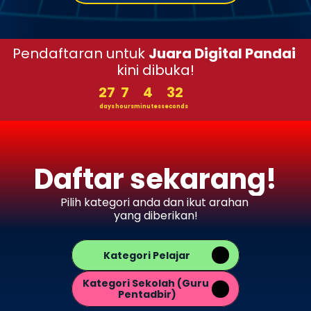
Pendaftaran untuk 
Juara Digital Pandai
kini dibuka!
27
7
4
32
days
hours
minutes
seconds
Daftar sekarang!
Pilih kategori anda dan ikut arahan 
yang diberikan!
Kategori Pelajar
Kategori Sekolah (Guru 
Pentadbir)