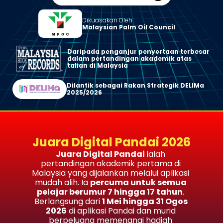
Dikuasakan Oleh
Malaysian Palm Oil Council
Daripada penganjur penyertaan terbesar 
dalam pertandingan akademik atas 
talian di Malaysia
Dilantik sebagai Rakan Strategik DELIMa 
2025/2026
Juara Digital Pandai 2026
Juara Digital Pandai
 ialah 
pertandingan akademik pertama di 
Malaysia yang dijalankan melalui aplikasi 
mudah alih. Ia 
percuma untuk semua 
pelajar berumur 7 hingga 17 tahun
. 
Berlangsung dari 
1 Mei hingga 31 Ogos 
2026
 di aplikasi Pandai dan murid 
berpeluang memenangi hadiah 