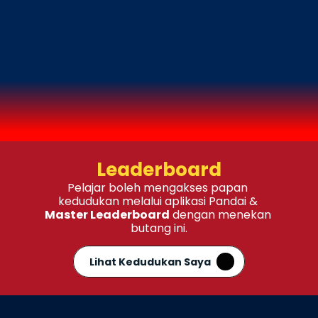
"Tempat bermulanya
semua Juara"
RUBY TERKUMPUL
0 - 9,999
Leaderboard
Pelajar boleh mengakses papan 
kedudukan melalui aplikasi Pandai & 
Master Leaderboard
 dengan menekan 
butang ini.
Lihat Kedudukan Saya